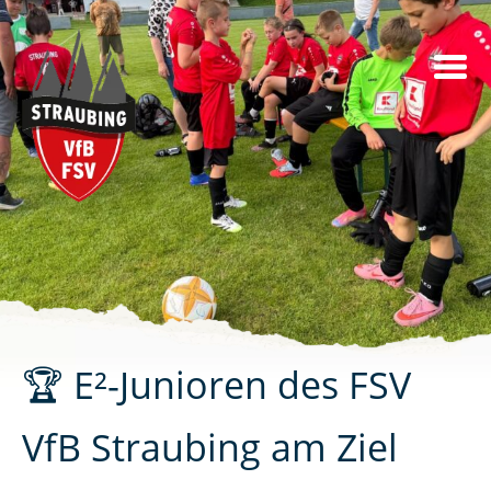
Skip
to
content
🏆 E²-Junioren des FSV
VfB Straubing am Ziel