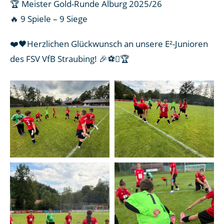
🏆 Meister Gold-Runde Alburg 2025/26
🔥 9 Spiele – 9 Siege
❤️🖤Herzlichen Glückwunsch an unsere E²-Junioren
des FSV VfB Straubing! 🎉⚽🏆