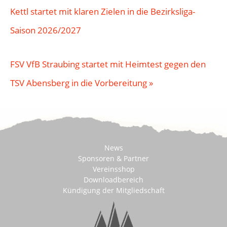
Kettl startet mit klaren Zielen in die Bezirksliga-
Saison 2026/2027
FSV VfB Straubing startet mit Heimtest gegen den
TSV Abensberg in die Vorbereitung
»
News
Sponsoren & Partner
Vereinsshop
Downloadbereich
Kündigung der Mitgliedschaft