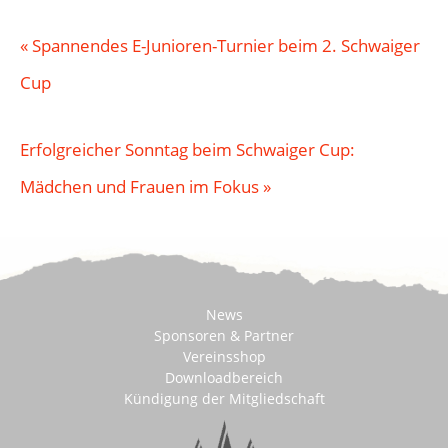
«
Spannendes E-Junioren-Turnier beim 2. Schwaiger
Cup
Erfolgreicher Sonntag beim Schwaiger Cup:
Mädchen und Frauen im Fokus
»
News
Sponsoren & Partner
Vereinsshop
Downloadbereich
Kündigung der Mitgliedschaft