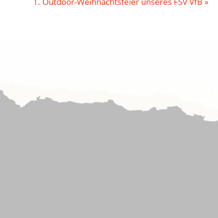
1. Outdoor-Weihnachtsfeier unseres FSV VfB
»