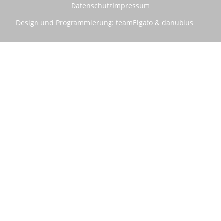
Datenschutz
Impressum
Design und Programmierung:
teamElgato
&
danubius