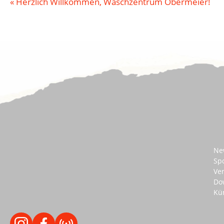
«
Herzlich Willkommen, Waschzentrum Obermeier!
Ne
Sp
Ve
Do
Kü