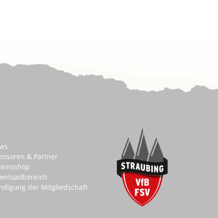
ws
onsoren & Partner
reinsshop
wnloadbereich
ndigung der Mitgliedschaft