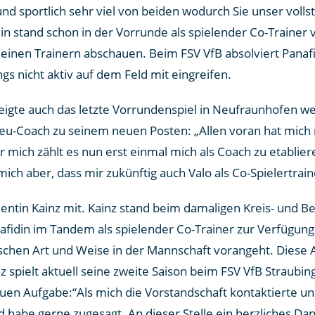
nd sportlich sehr viel von beiden wodurch Sie unser voll
din stand schon in der Vorrunde als spielender Co-Trainer
seinen Trainern abschauen. Beim FSV VfB absolviert Panaf
gs nicht aktiv auf dem Feld mit eingreifen.
zeigte auch das letzte Vorrundenspiel in Neufraunhofen w
-Coach zu seinem neuen Posten: „Allen voran hat mich n
mich zählt es nun erst einmal mich als Coach zu etablier
ch aber, dass mir zukünftig auch Valo als Co-Spielertraine
alentin Kainz mit. Kainz stand beim damaligen Kreis- und Be
afidin im Tandem als spielender Co-Trainer zur Verfügung. 
schen Art und Weise in der Mannschaft vorangeht. Diese A
spielt aktuell seine zweite Saison beim FSV VfB Straubin
uen Aufgabe:“Als mich die Vorstandschaft kontaktierte und
nd habe gerne zugesagt. An dieser Stelle ein herzliches D