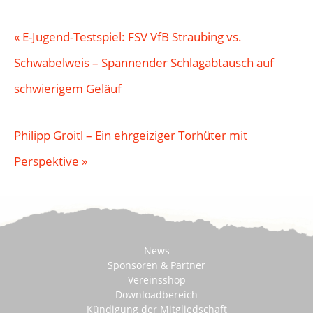
«
E-Jugend-Testspiel: FSV VfB Straubing vs.
Schwabelweis – Spannender Schlagabtausch auf
schwierigem Geläuf
Philipp Groitl – Ein ehrgeiziger Torhüter mit
Perspektive
»
News
Sponsoren & Partner
Vereinsshop
Downloadbereich
Kündigung der Mitgliedschaft