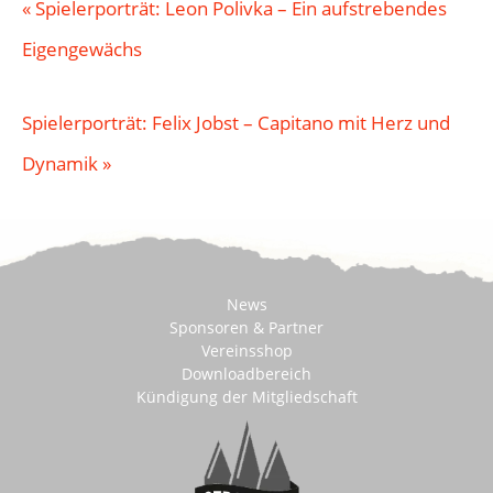
«
Spielerporträt: Leon Polivka – Ein aufstrebendes
Eigengewächs
Spielerporträt: Felix Jobst – Capitano mit Herz und
Dynamik
»
News
Sponsoren & Partner
Vereinsshop
Downloadbereich
Kündigung der Mitgliedschaft