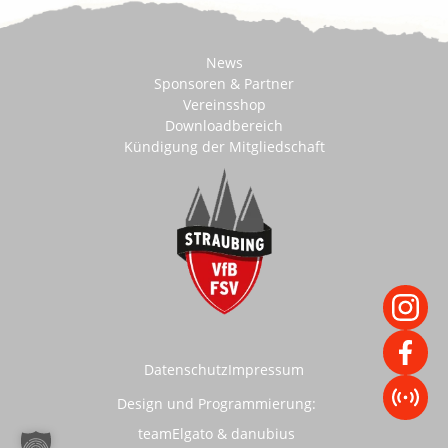
News
Sponsoren & Partner
Vereinsshop
Downloadbereich
Kündigung der Mitgliedschaft
Datenschutz
Impressum
Design und Programmierung:
teamElgato
&
danubius