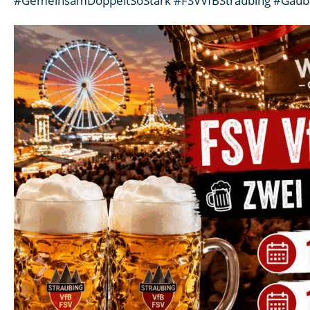
#GemeinsamDoppeltSoStark #FSVVfBStraubing #Gäubo