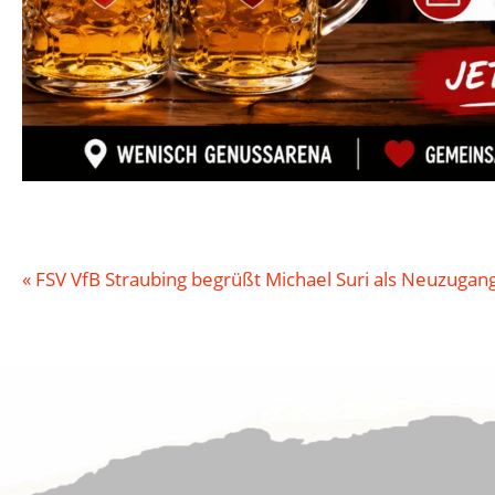
«
FSV VfB Straubing begrüßt Michael Suri als Neuzugan