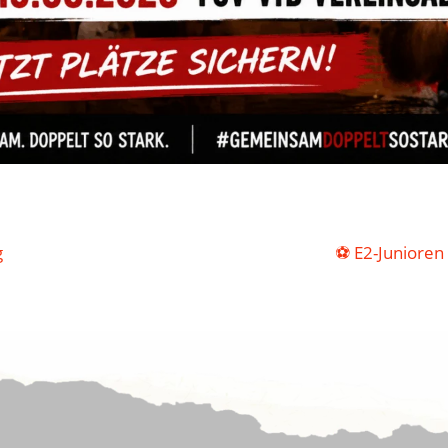
g
⚽️ E2-Junioren