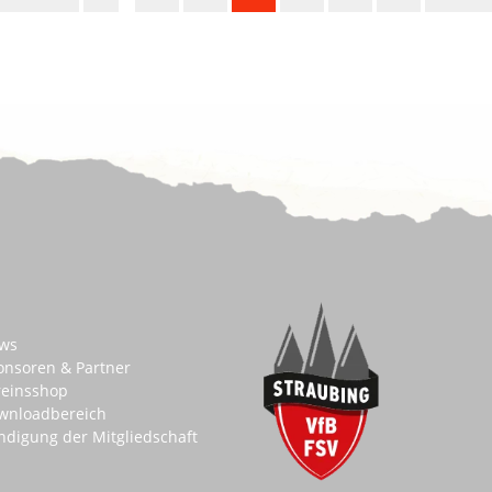
ws
onsoren & Partner
reinsshop
wnloadbereich
ndigung der Mitgliedschaft