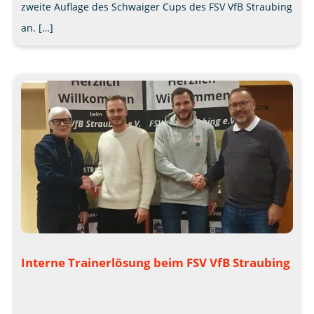
zweite Auflage des Schwaiger Cups des FSV VfB Straubing
an. […]
Interne Trainerlösung beim FSV VfB Straubing