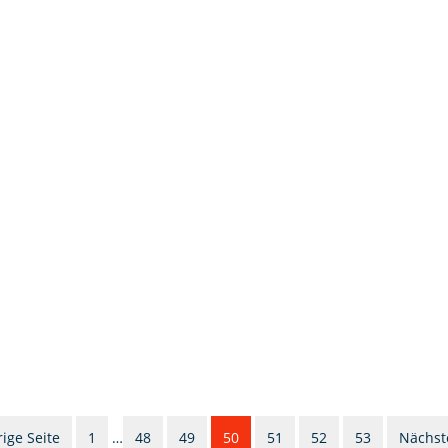
ige Seite
1
…
48
49
50
51
52
53
Nächste