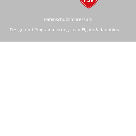
Datenschutz
Impressum
Design und Programmierung:
teamElgato
&
danubius