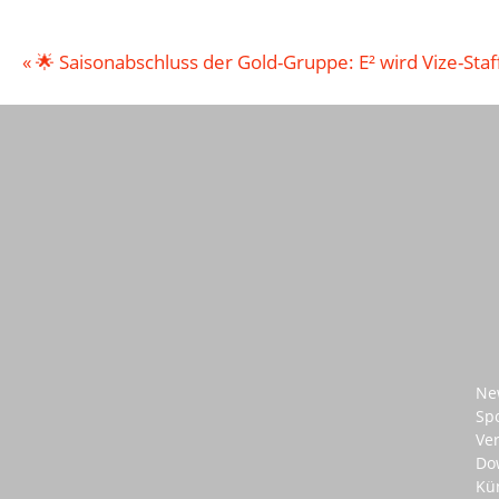
«
🌟 Saisonabschluss der Gold-Gruppe: E² wird Vize-Sta
Ne
Sp
Ve
Do
Kü