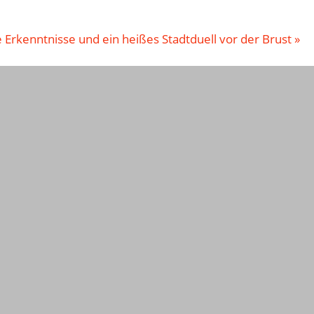
le Erkenntnisse und ein heißes Stadtduell vor der Brust
»