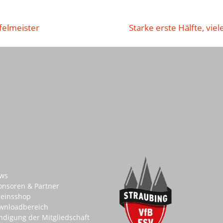
ffelmeister
Starke erste Hälfte, vie
ws
onsoren & Partner
reinsshop
wnloadbereich
ndigung der Mitgliedschaft