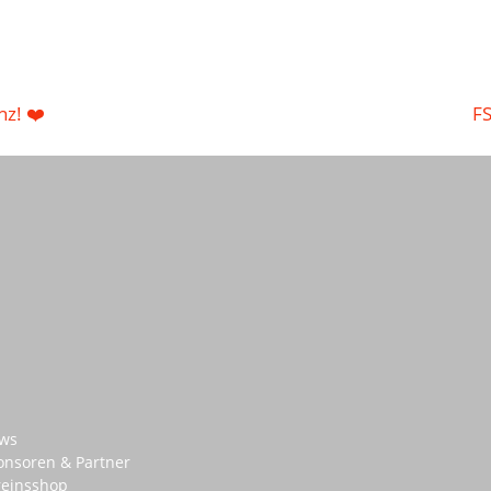
nz! ❤️
FS
ws
onsoren & Partner
reinsshop