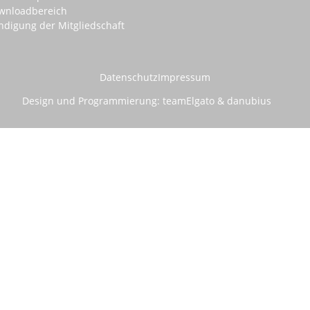
wnloadbereich
ndigung der Mitgliedschaft
Datenschutz
Impressum
Design und Programmierung:
teamElgato
&
danubius