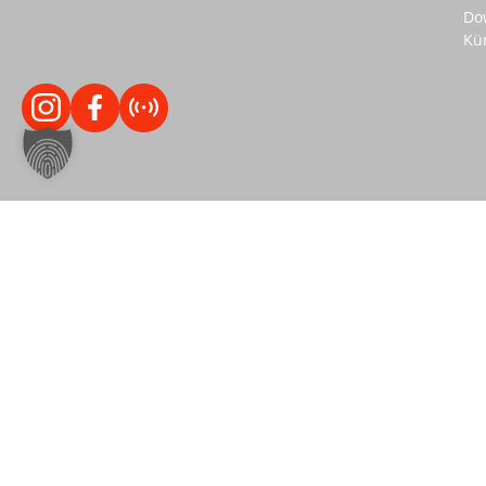
Do
Kü