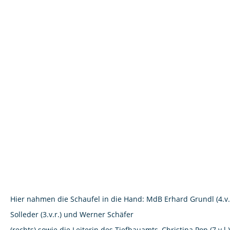
Hier nahmen die Schaufel in die Hand: MdB Erhard Grundl (4.v.l
Solleder (3.v.r.) und Werner Schäfer
(rechts) sowie die Leiterin des Tiefbauamts, Christina Pop (7.v.l.)