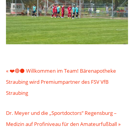
«
❤️🔴⚫ Willkommen im Team! Bärenapotheke
Straubing wird Premiumpartner des FSV VfB
Straubing
Dr. Meyer und die „Sportdoctors“ Regensburg –
Medizin auf Profiniveau für den Amateurfußball
»