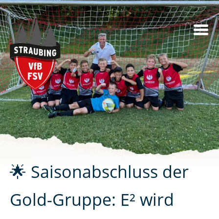
Skip
to
content
🌟 Saisonabschluss der
Gold-Gruppe: E² wird